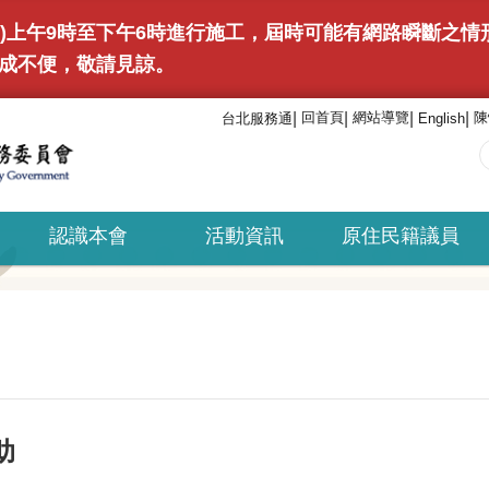
(日)上午9時至下午6時進行施工，屆時可能有網路瞬斷之
成不便，敬請見諒。
回首頁
網站導覽
陳
台北服務通
English
認識本會
活動資訊
原住民籍議員
助