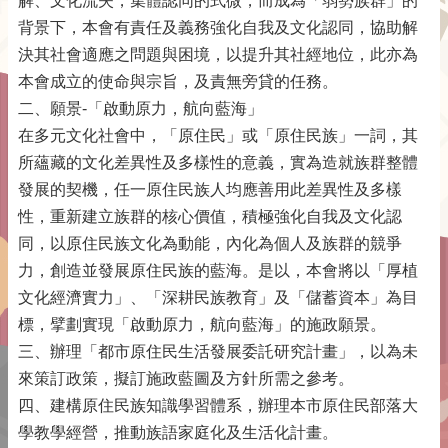
解、文化流失，集體認同的式微，而成為「弱勢族群」的
背景下，本會有責任及義務強化自我及文化認同，協助解
決其社會適應之問題與困境，以提升其社經地位，此亦為
本會成立的使命與宗旨，及責無旁貸的任務。
二、願景-「啟動原力，航向藍海」
在多元文化社會中，「原住民」或「原住民族」一詞，其
所蘊藏的文化差異性及多樣性的意義，實為造就族群整體
發展的契機，任一原住民族人均應善用此差異性及多樣
性，重新建立族群的核心價值，積極強化自我及文化認
同，以原住民族文化為動能，內化為個人及族群的競爭
力，創造並發展原住民族的藍海。是以，本會將以「厚植
文化經濟實力」、「深耕民族教育」及「儲蓄資本」為目
標，擘劃實現「啟動原力，航向藍海」的施政願景。
三、辦理「都市原住民生活發展委託研究計畫」，以為未
來策訂政策，擬訂施政藍圖及方針所需之參考。
四、建構原住民族知識學習體系，辦理本市原住民部落大
學教學經營，推動族語家庭化及生活化計畫。