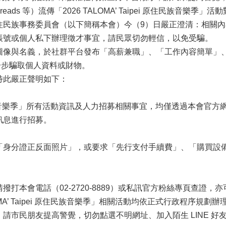
reads 等）流傳「2026 TALOMA’ Taipei 原住民族音
住民族事務委員會（以下簡稱本會）今（9）日嚴正澄清：相關
帳號或個人私下辦理徵才事宜，請民眾切勿輕信，以免受騙。
圖像與名義，於社群平台發布「高薪兼職」、「工作內容簡單」
進一步騙取個人資料或財物。
特此嚴正聲明如下：
ei 原住民族音樂季」所有活動資訊及人力招募相關事宜，均僅透過本會
訊息進行招募。
「身分證正反面照片」，或要求「先行支付手續費」、「購買設
打本會電話（02-2720-8889）或私訊官方粉絲專頁查證，
OMA’ Taipei 原住民族音樂季」相關活動均依正式行政程序規
請市民朋友提高警覺，切勿點選不明網址、加入陌生 LINE 好