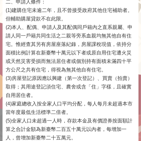
二、申請人條件：
(1)建購住宅未逾二年，且不曾接受政府其他住宅補助者。
但輔助購屋貸款不在此限。
(2)本人、配偶、申請人及其配偶同戶籍內之直系親屬、申
請人同一戶籍共同生活之二親等旁系血親均無其他自有住
宅。惟經查其另有房屋座落紀錄，房屋課稅現值，依持分
面積比例計算在新臺幣十萬元以下者或原自用住宅遭火災
或天然災害受損而無法居住者或個別持有面積未滿四十平
方公尺之共有住宅，得視為無其他自有住宅。
(3)房屋登記原因應以興建（第一次登記）、買賣（拍賣）
取得；其用途登記須住宅、農舍或含「住」字樣，且確實
自用居住者。
(4)家庭總收入按全家人口平均分配，每人每月未超過本市
當年度最低生活標準二倍者。
(5)全家人口未超過一人時，存款本金及有價證券按面額計
算之合計金額為新臺幣二百五十萬元以內者，每增加一
人，曾增加新臺幣二十五萬元。