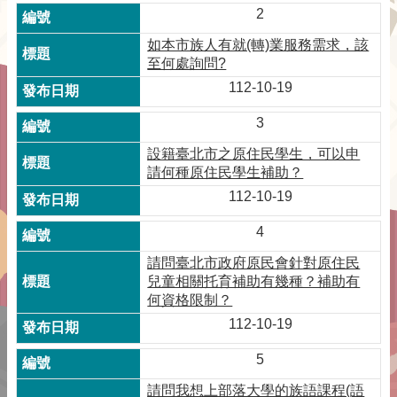
2
如本市族人有就(轉)業服務需求，該
至何處詢問?
112-10-19
3
設籍臺北市之原住民學生，可以申
請何種原住民學生補助？
112-10-19
4
請問臺北市政府原民會針對原住民
兒童相關托育補助有幾種？補助有
何資格限制？
112-10-19
5
請問我想上部落大學的族語課程(語