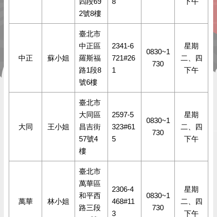
四段69
8
下午
2號8樓
臺北市
中正區
2341-6
星期
0830~1
中正
蘇小姐
羅斯福
721#26
二、四
730
路1段8
1
下午
號6樓
臺北市
大同區
2597-5
星期
0830~1
大同
王小姐
昌吉街
323#61
二、四
730
57號4
5
下午
樓
臺北市
萬華區
2306-4
星期
和平西
0830~1
萬華
林小姐
468#11
二、四
路三段
730
3
下午