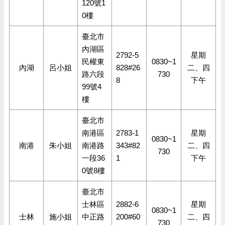
120號1
0樓
臺北市
內湖區
2792-5
星期
民權東
0830~1
內湖
呂小姐
828#26
二、四
路六段
730
8
下午
99號4
樓
臺北市
南港區
2783-1
星期
0830~1
南港
朱小姐
南港路
343#82
二、四
730
一段36
1
下午
0號8樓
臺北市
士林區
2882-6
星期
0830~1
士林
施小姐
中正路
200#60
二、四
730