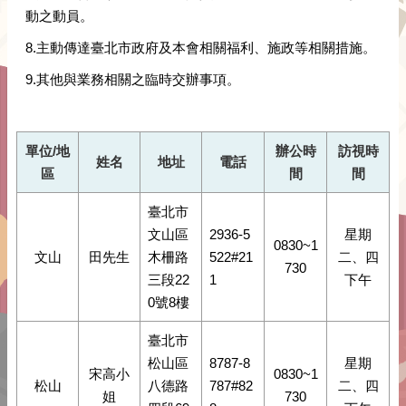
動之動員。
8.主動傳達臺北市政府及本會相關福利、施政等相關措施。
9.其他與業務相關之臨時交辦事項。
單位/地
辦公時
訪視時
姓名
地址
電話
區
間
間
臺北市
文山區
2936-5
星期
0830~1
文山
田先生
木柵路
522#21
二、四
730
三段22
1
下午
0號8樓
臺北市
松山區
8787-8
星期
宋高小
0830~1
松山
八德路
787#82
二、四
姐
730