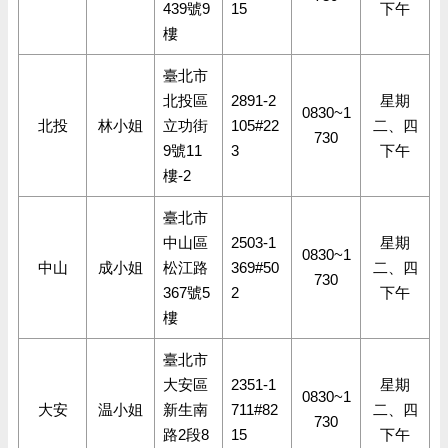
439號9
15
下午
樓
臺北市
北投區
2891-2
星期
0830~1
北投
林小姐
立功街
105#22
二、四
730
9號11
3
下午
樓-2
臺北市
中山區
2503-1
星期
0830~1
中山
成小姐
松江路
369#50
二、四
730
367號5
2
下午
樓
臺北市
大安區
2351-1
星期
0830~1
大安
温小姐
新生南
711#82
二、四
730
路2段8
15
下午