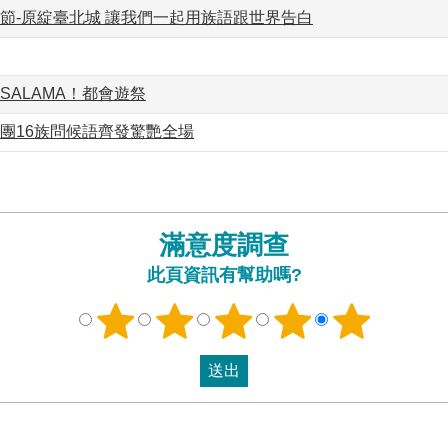
化節-原綻臺北城 讓我們一起用族語跟世界告白
SALAMA！都會遊祭
團16族問候語齊發驚艷全場
滿意度調查
此頁資訊有幫助嗎?