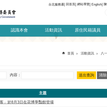
回首頁
網站導覽
陳
台北服務通
English
認識本會
活動資訊
原住民籍議員
首頁
活動資訊
八
內容：
主題
食客」於8月3日在花博爭豔館登場