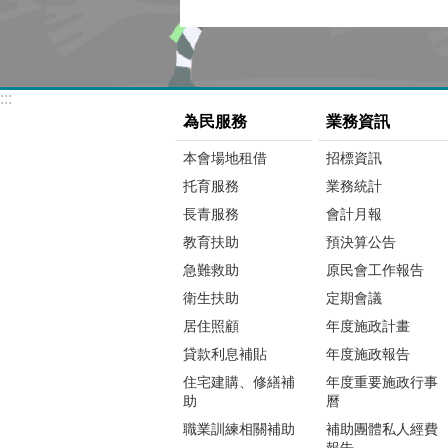
:::
為民服務
業務資訊
本會場地租借
招標資訊
托育服務
業務統計
長青服務
會計月報
教育扶助
預決算公告
急難救助
原民會工作報告
衛生扶助
定期會議
居住照顧
年度施政計畫
貸款利息補貼
年度施政報告
住宅建購、修繕補
年度重要施政行事
助
曆
職業訓練相關補助
補助團體私人經費