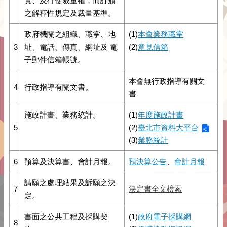
實、及行使裁量權，而訂頒
之解釋性規定及裁量基準。
政府機關之組織、職掌、地
(1)
本會業務職掌
3
址、電話、傳真、網址及 電
(2)
意見信箱
子郵件信箱帳號。
本會無行政指導有關文
4
行政指導有關文書。
書
施政計畫、業務統計。
(1)
年度施政計畫
5
(2)
臺北市資料大平台
(3)
業務統計
6
預算及決算書
、會計月報
。
預決算公告
、
會計月報
請願之處理結果及訴願之決
7
決定書全文檢索
定。
書面之公共工程及採購契
(1)
政府電子採購網
8