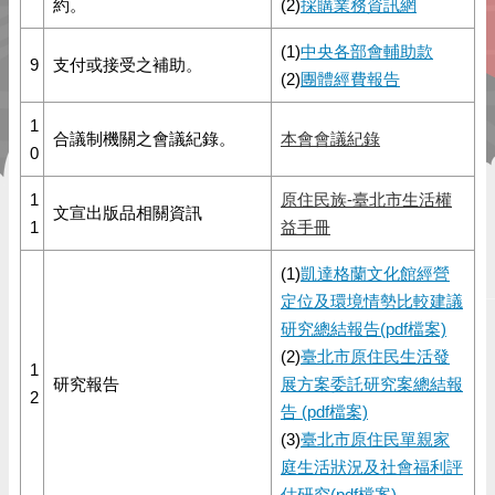
約。
(2)
採購業務資訊網
(1)
中央各部會輔助款
9
支付或接受之補助。
(2)
團體經費報告
1
合議制機關之會議紀錄。
本會會議紀錄
0
1
原住民族-臺北市生活權
文宣出版品相關資訊
1
益手冊
(1)
凱達格蘭文化館經營
定位及環境情勢比較建議
研究總結報告(pdf檔案)
(2)
臺北市原住民生活發
1
研究報告
展方案委託研究案總結報
2
告 (pdf檔案)
(3)
臺北市原住民單親家
庭生活狀況及社會福利評
估研究(pdf檔案)