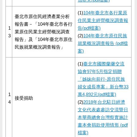
(1)
104年臺北市各行業原
臺北市原住民經濟產業分析
住民業主經營概況調查報
報告書－「104年臺北市各行
1
告
(pdf檔案)
業原住民業主經營概況調查
3
(2)
104年臺北市原住民族
報告」及「104年臺北市原住
就業概況調查報告
(pdf檔
民族就業概況調查報告」
案)
(1)
臺北市國際蘭馨交流
協會97年5月指定捐贈
「姊妹向前行-原住民族
婦女成長專案」新台幣33
1
萬4,892元
(pdf檔案)
接受捐助
4
(2)
2018年台北駐日經濟
文化代表處參訪交流暨日
本華商總會台灣祭實施計
畫本會捐款使用情形
(pdf
檔案)