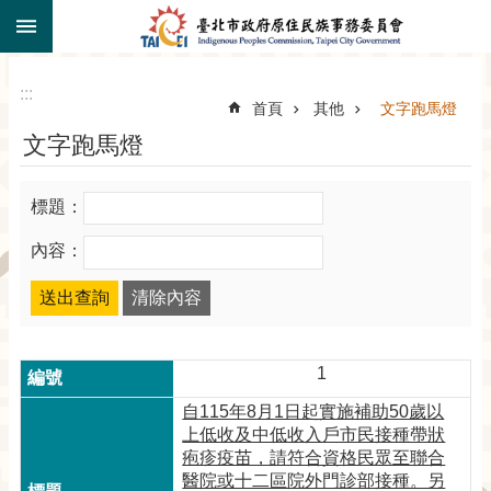
:::
跳到主要內容區塊
:::
首頁
其他
文字跑馬燈
文字跑馬燈
標題：
內容：
1
自115年8月1日起實施補助50歲以
上低收及中低收入戶市民接種帶狀
疱疹疫苗，請符合資格民眾至聯合
醫院或十二區院外門診部接種。另